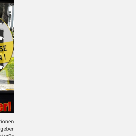
tionen
zgeber
straße