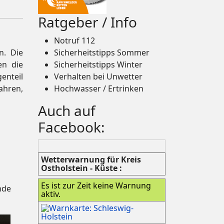
Ratgeber / Info
Notruf 112
n. Die
Sicherheitstipps Sommer
en die
Sicherheitstipps Winter
enteil
Verhalten bei Unwetter
ahren,
Hochwasser / Ertrinken
Auch auf
Facebook:
Wetterwarnung für Kreis
Ostholstein - Küste :
Es ist zur Zeit keine Warnung
nde
aktiv.