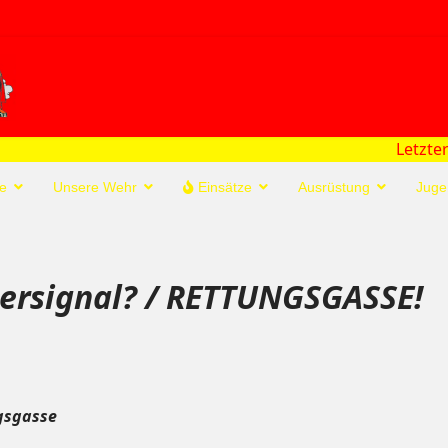
Letzter Einsatz:
>FEU
e
Unsere Wehr
Einsätze
Ausrüstung
Juge
dersignal? / RETTUNGSGASSE!
ngsgasse