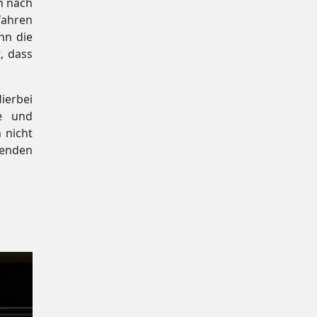
n nach
fahren
nn die
, dass
ierbei
e und
 nicht
tenden