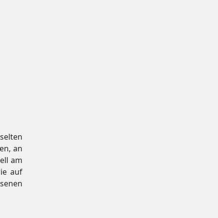
selten
en, an
nell am
ie auf
ssenen