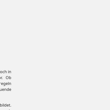
och in
or. Ob
regeln
auende
ildet.