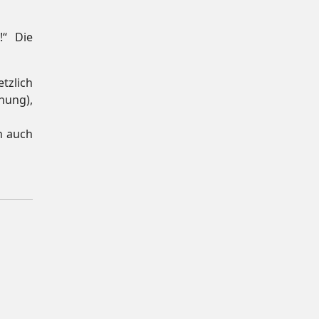
!“ Die
tzlich
nung),
n auch