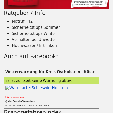
Ratgeber / Info
Notruf 112
Sicherheitstipps Sommer
Sicherheitstipps Winter
Verhalten bei Unwetter
Hochwasser / Ertrinken
Auch auf Facebook:
Wetterwarnung für Kreis Ostholstein - Küste :
Es ist zur Zeit keine Warnung aktiv.
0 Warnung(en) aktiv
Quelle: Deutsche Wetterdienst
Letzte Aktualisierung 07/08/2026 - 06:14 Uhr
Brandgefahrenindex