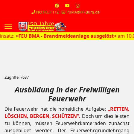
NOTRUF 112
PuMA@FF-Burg.de
s.
FEU BMA - Brandmeldeanlage ausgelöst<
am 10.07.2026 
Zugriffe: 7637
Ausbildung in der Freiwilligen
Feuerwehr
Die Feuerwehr hat die hoheitliche Aufgabe:
„RETTEN,
LÖSCHEN, BERGEN, SCHÜTZEN“.
Doch um dies leisten
zu können, müssen Feuerwehrkameraden zunächst
ausgebildet werden. Der Feuerwehrgrundlehrgang