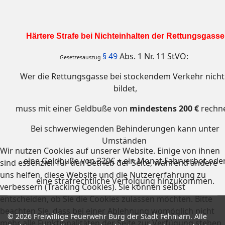
Härtere Strafe bei Nichteinhalten der Rettungsgasse
§ 49
Abs. 1 Nr. 11 StVO:
Gesetzesauszug
Wer die Rettungsgasse bei stockendem Verkehr nicht 
bildet,
muss mit einer Geldbuße von
mindestens 200 €
rechn
Bei schwerwiegenden Behinderungen kann unter
Umständen
Wir nutzen Cookies auf unserer Website. Einige von ihnen
eine Geldbuße von 320€ + ein Monat Fahrverbot ode
sind essenziell für den Betrieb der Seite, während andere
uns helfen, diese Website und die Nutzererfahrung zu
eine strafrechtliche Verfolgung hinzukommen.
verbessern (Tracking Cookies). Sie können selbst
entscheiden, ob Sie die Cookies zulassen möchten. Bitte
beachten Sie, dass bei einer Ablehnung womöglich nicht
© 2026 Freiwillige Feuerwehr Burg der Stadt Fehmarn. Alle
mehr alle Funktionalitäten der Seite zur Verfügung stehen.