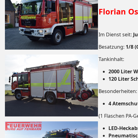
Florian Os
Im Dienst seit:
Ju
Besatzung:
1/8 
Tankinhalt:
2000 Liter 
120 Liter S
Besonderheiten:
4 Atemschut
(1 Flaschen PA-Ge
LED-Heckab
Pneumatisc