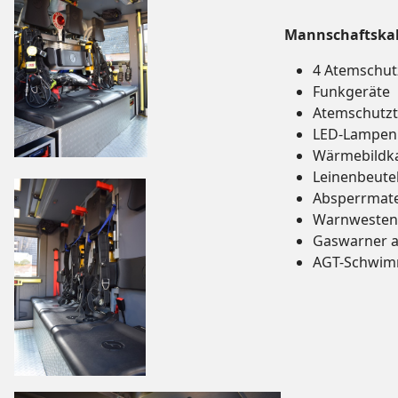
Mannschaftska
4 Atemschut
Funkgeräte
Atemschutzt
LED-Lampen
Wärmebildk
Leinenbeute
Absperrmate
Warnwesten
Gaswarner a
AGT-Schwi