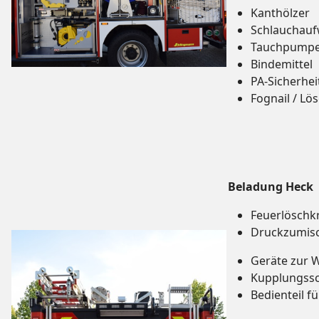
Kanthölzer
Schlauchauf
Tauchpump
Bindemittel
PA-Sicherhe
Fognail / Lö
Beladung Heck
Feuerlöschk
Druckzumisc
Geräte zur
Kupplungssc
Bedienteil f