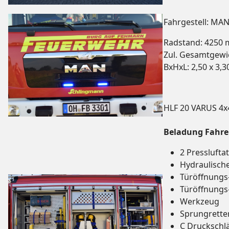
Fahrgestell: MA
Radstand: 4250
Zul. Gesamtgewic
BxHxL: 2,50 x 3,3
HLF 20 VARUS 4x
Beladung Fahre
2 Pressluft
Hydraulisch
Türöffnung
Türöffnungs
Werkzeug
Sprungrette
C Druckschl