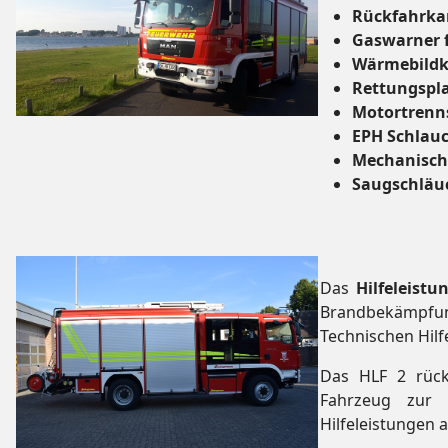
Rückfahrk
Gaswarner f
Wärmebild
Rettungspl
Motortrenns
EPH Schlau
Mechanisch
Saugschläu
Das
Hilfeleist
Brandbekämpfun
Technischen Hilf
Das HLF 2 rück
Fahrzeug zur 
Hilfeleistungen a