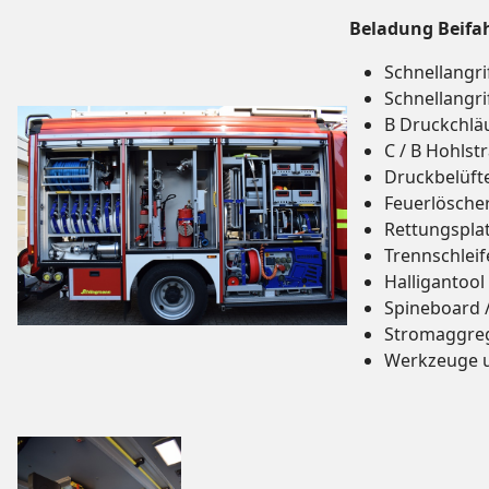
Beladung Beifah
Schnellangri
Schnellangri
B Druckchlä
C / B Hohlst
Druckbelüft
Feuerlösche
Rettungspla
Trennschleif
Halligantool
Spineboard 
Stromaggre
Werkzeuge 