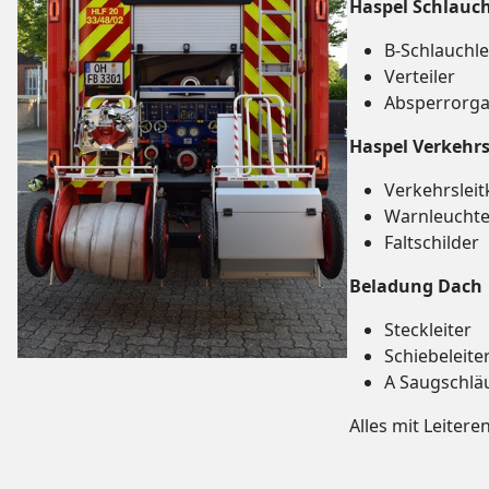
Haspel Schlau
B-Schlauchle
Verteiler
Absperrorg
Haspel Verkehr
Verkehrsleit
Warnleucht
Faltschilder
Beladung Dach
Steckleiter
Schiebeleite
A Saugschlä
Alles mit Leiter