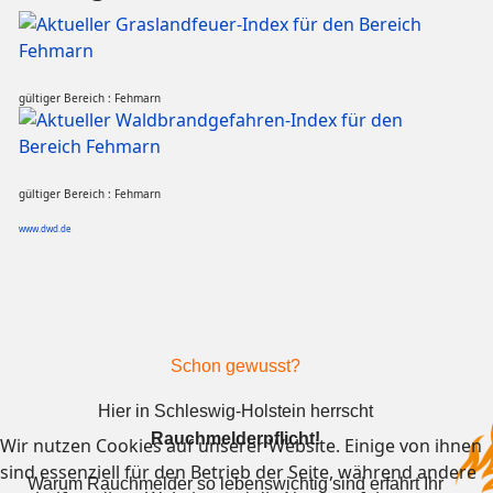
gültiger Bereich : Fehmarn
gültiger Bereich : Fehmarn
www.dwd.de
Schon gewusst?
Hier in Schleswig-Holstein herrscht
Rauchmelderpflicht!
Wir nutzen Cookies auf unserer Website. Einige von ihnen
sind essenziell für den Betrieb der Seite, während andere
Warum Rauchmelder so lebenswichtig sind
erfahrt Ihr