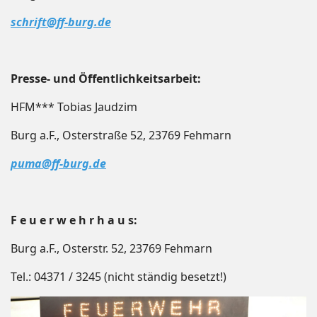
schrift@ff-burg.de
Presse- und Öffentlichkeitsarbeit:
HFM*** Tobias Jaudzim
Burg a.F., Osterstraße 52, 23769 Fehmarn
puma@ff-burg.de
F e u e r w e h r h a u s:
Burg a.F., Osterstr. 52, 23769 Fehmarn
Tel.: 04371 / 3245 (nicht ständig besetzt!)