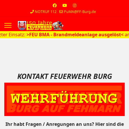
NOTRUF 112
PuMA@FF-Burg.de
s.
Einsatz:
>FEU BMA - Brandmeldeanlage ausgelöst<
am 10.
KONTAKT FEUERWEHR BURG
Ihr habt Fragen / Anregungen an uns? Hier sind die