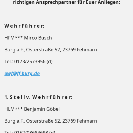
richtigen Ansprechpartner für Euer Anliegen:
W e h r f ü h r e r:
HFM*** Mirco Busch
Burg a.F., Osterstraße 52, 23769 Fehmarn
Tel.: 0173/2573956 (d)
owf@ff-burg.de
1. S t e l l v. W e h r f ü h r e r:
HLM*** Benjamin Göbel
Burg a.F., Osterstraße 52, 23769 Fehmarn
Tel.: 0152/08684698 (d)