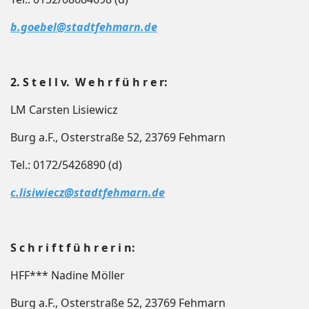
b.goebel@stadtfehmarn.de
2. S t e l l v. W e h r f ü h r e r:
LM Carsten Lisiewicz
Burg a.F., Osterstraße 52, 23769 Fehmarn
Tel.: 0172/5426890 (d)
c.lisiwiecz@stadtfehmarn.de
S c h r i f t f ü h r e r i n:
HFF*** Nadine Möller
Burg a.F., Osterstraße 52, 23769 Fehmarn