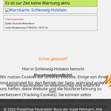
Es ist zur Zeit keine Warnung aktiv.
0 Warnung(en) aktiv
Quelle: Deutsche Wetterdienst
Letzte Aktualisierung 07/08/2026 - 09:02 Uhr
Schon gewusst?
Hier in Schleswig-Holstein herrscht
Rauchmelderpflicht!
Wir nutzen Cookies auf unserer Website. Einige von ihnen
sind essenziell für den Betrieb der Seite, während andere
Warum Rauchmelder so lebenswichtig sind
erfahrt Ihr
uns helfen, diese Website und die Nutzererfahrung zu
hier:
verbessern (Tracking Cookies). Sie können selbst
entscheiden, ob Sie die Cookies zulassen möchten. Bitte
beachten Sie, dass bei einer Ablehnung womöglich nicht
© 2026 Freiwillige Feuerwehr Burg der Stadt Fehmarn. Alle