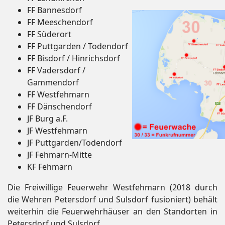
FF Bannesdorf
FF Meeschendorf
FF Süderort
FF Puttgarden / Todendorf
FF Bisdorf / Hinrichsdorf
FF Vadersdorf /
Gammendorf
FF Westfehmarn
FF Dänschendorf
JF Burg a.F.
JF Westfehmarn
JF Puttgarden/Todendorf
JF Fehmarn-Mitte
KF Fehmarn
Die Freiwillige Feuerwehr Westfehmarn (2018 durch
die Wehren Petersdorf und Sulsdorf fusioniert) behält
weiterhin die Feuerwehrhäuser an den Standorten in
Petersdorf und Sulsdorf.