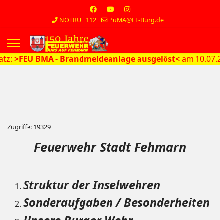
NOTRUF 112
PuMA@FF-Burg.de
s.
 BMA - Brandmeldeanlage ausgelöst<
am 10.07.2026 um 
Zugriffe: 19329
Feuerwehr Stadt Fehmarn
Struktur der Inselwehren
Sonderaufgaben / Besonderheiten