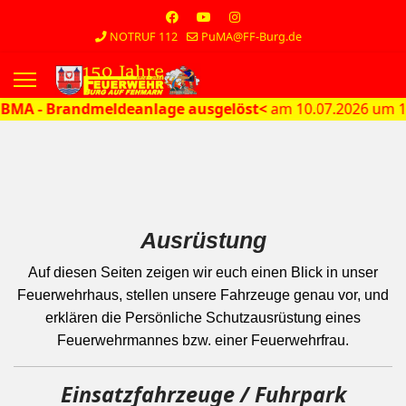
NOTRUF 112
PuMA@FF-Burg.de
s.
- Brandmeldeanlage ausgelöst<
am 10.07.2026 um 13:08 
Ausrüstung
Auf diesen Seiten zeigen wir euch einen Blick in unser
Feuerwehrhaus
, stellen unsere
Fahrzeuge
genau vor, und
erklären die
Persönliche Schutzausrüstung
eines
Feuerwehrmannes bzw. einer Feuerwehrfrau.
Einsatzfahrzeuge / Fuhrpark