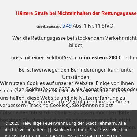
Härtere Strafe bei Nichteinhalten der Rettungsgasse
§ 49
Abs. 1 Nr. 11 StVO:
Gesetzesauszug
Wer die Rettungsgasse bei stockendem Verkehr nicht 
bildet,
muss mit einer Geldbuße von
mindestens 200 €
rechn
Bei schwerwiegenden Behinderungen kann unter
Umständen
Wir nutzen Cookies auf unserer Website. Einige von ihnen
eine Geldbuße von 320€ + ein Monat Fahrverbot ode
sind essenziell für den Betrieb der Seite, während andere
uns helfen, diese Website und die Nutzererfahrung zu
eine strafrechtliche Verfolgung hinzukommen.
verbessern (Tracking Cookies). Sie können selbst
entscheiden, ob Sie die Cookies zulassen möchten. Bitte
beachten Sie, dass bei einer Ablehnung womöglich nicht
© 2026 Freiwillige Feuerwehr Burg der Stadt Fehmarn. Alle
mehr alle Funktionalitäten der Seite zur Verfügung stehen.
Rechte vorbehalten. || Bankverbindung: Sparkasse Holstein
BIC: NOLADE21HOL ; IBAN: DE 56 213522 40 00 91503805