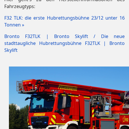
Fahrzeugtyps:
F32 TLK: die erste Hubrettungsbühne 23/12 unter 16
Tonnen »
Bronto F32TLK | Bronto Skylift /
Die neue
stadttaugliche Hubrettungsbühne F32TLK | Bronto
Skylift