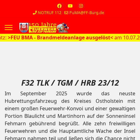
NOTRUF 112
PuMA@FF-Burg.de
s.
 - Brandmeldeanlage ausgelöst<
am 10.07.2026 um 13:08
F32 TLK / TGM / HRB 23/12
Im September 2025 wurde das neuste
Hubrettungsfahrzeug des Kreises Ostholstein mit
einem großen Feuerwehr-Konvoi und einer gewaltigen
Portion Blaulicht und Martinhorn auf der Sonneninsel
Fehmarn gebührend begrüßt. Alle zehn freiwilligen
Feuerwehren und die Hauptamtliche Wache der Insel
Fehmarn nahmen teil und ließen sich die Chance nicht