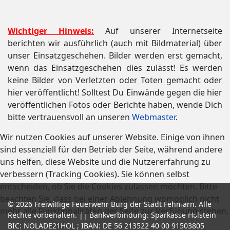
Wichtiger Hinweis:
Auf unserer Internetseite
berichten wir ausführlich (auch mit Bildmaterial) über
unser Einsatzgeschehen. Bilder werden erst gemacht,
wenn das Einsatzgeschehen dies zulässt! Es werden
keine Bilder von Verletzten oder Toten gemacht oder
hier veröffentlicht! Solltest Du Einwände gegen die hier
veröffentlichen Fotos oder Berichte haben, wende Dich
bitte vertrauensvoll an unseren
Webmaster
.
Wir nutzen Cookies auf unserer Website. Einige von ihnen
sind essenziell für den Betrieb der Seite, während andere
uns helfen, diese Website und die Nutzererfahrung zu
verbessern (Tracking Cookies). Sie können selbst
entscheiden, ob Sie die Cookies zulassen möchten. Bitte
beachten Sie, dass bei einer Ablehnung womöglich nicht
© 2026 Freiwillige Feuerwehr Burg der Stadt Fehmarn. Alle
mehr alle Funktionalitäten der Seite zur Verfügung stehen.
Rechte vorbehalten. || Bankverbindung: Sparkasse Holstein
BIC: NOLADE21HOL ; IBAN: DE 56 213522 40 00 91503805