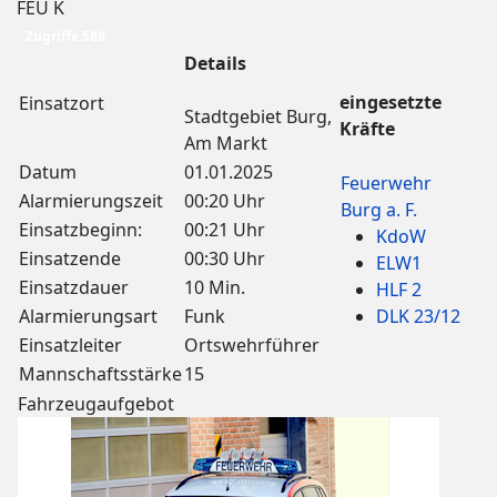
FEU K
Zugriffe 588
Details
eingesetzte
Einsatzort
Stadtgebiet Burg,
Kräfte
Am Markt
Datum
01.01.2025
Feuerwehr
Alarmierungszeit
00:20 Uhr
Burg a. F.
Einsatzbeginn:
00:21 Uhr
KdoW
Einsatzende
00:30 Uhr
ELW1
Einsatzdauer
10 Min.
HLF 2
Alarmierungsart
Funk
DLK 23/12
Einsatzleiter
Ortswehrführer
Mannschaftsstärke
15
Fahrzeugaufgebot