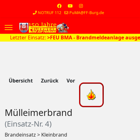
NOTRUF 112
PuMA@FF-Burg.de
s.
etzter Einsatz:
>FEU BMA - Brandmeldeanlage ausgelöst<
Übersicht
Zurück
Vor
Mülleimerbrand
(Einsatz-Nr. 4)
Brandeinsatz > Kleinbrand