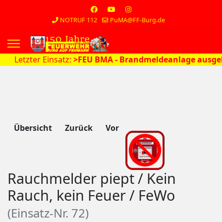
NOTRUF 112
PuMA@FF-Burg.de
s.
tzter Einsatz:
>FEU BMA - Brandmeldeanlage ausgelöst<
a
Übersicht
Zurück
Vor
Rauchmelder piept / Kein
Rauch, kein Feuer / FeWo
(Einsatz-Nr. 72)