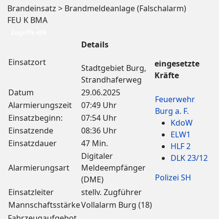
Brandeinsatz > Brandmeldeanlage (Falschalarm)
FEU K BMA
Zugriffe 439
Details
Einsatzort
eingesetzte
Stadtgebiet Burg,
Kräfte
Strandhaferweg
Datum
29.06.2025
Feuerwehr
Alarmierungszeit
07:49 Uhr
Burg a. F.
Einsatzbeginn:
07:54 Uhr
KdoW
Einsatzende
08:36 Uhr
ELW1
Einsatzdauer
47 Min.
HLF 2
Digitaler
DLK 23/12
Alarmierungsart
Meldeempfänger
Polizei SH
(DME)
Einsatzleiter
stellv. Zugführer
Mannschaftsstärke
Vollalarm Burg (18)
Fahrzeugaufgebot