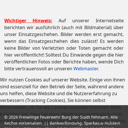
Wichtiger Hinweis:
Auf unserer Internetseite
berichten wir ausführlich (auch mit Bildmaterial) über
unser Einsatzgeschehen. Bilder werden erst gemacht,
wenn das Einsatzgeschehen dies zulässt! Es werden
keine Bilder von Verletzten oder Toten gemacht oder
hier veröffentlicht! Solltest Du Einwände gegen die hier
veröffentlichen Fotos oder Berichte haben, wende Dich
bitte vertrauensvoll an unseren
Webmaster
.
Wir nutzen Cookies auf unserer Website. Einige von ihnen
sind essenziell für den Betrieb der Seite, während andere
uns helfen, diese Website und die Nutzererfahrung zu
verbessern (Tracking Cookies). Sie können selbst
entscheiden, ob Sie die Cookies zulassen möchten. Bitte
beachten Sie, dass bei einer Ablehnung womöglich nicht
© 2026 Freiwillige Feuerwehr Burg der Stadt Fehmarn. Alle
mehr alle Funktionalitäten der Seite zur Verfügung stehen.
Rechte vorbehalten. || Bankverbindung: Sparkasse Holstein