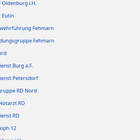
 Oldenburg i.H.
 Eutin
wehrführung Fehmarn
ndungsgruppe Fehmarn
ord
enst Burg a.F.
ienst Petersdorf
gruppe RD Nord
Notarzt RD
ienst RD
toph 12