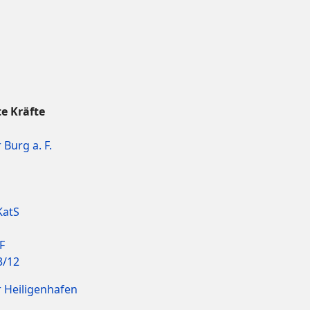
te Kräfte
Burg a. F.
KatS
F
3/12
 Heiligenhafen