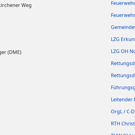
Feuerwehr
kirchener Weg
Feuerwehr
Gemeinde
LZG Erku
LZG OH N
ger (DME)
Rettungsdi
Rettungsd
Führungs
Leitender 
OrgL / C-D
RTH Chris