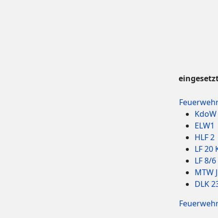
eingesetz
Feuerwehr 
KdoW
ELW1
HLF 2
LF 20 
LF 8/6
MTW J
DLK 2
Feuerwehr