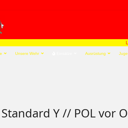
Letzter Einsatz:
>FEU 
e
Unsere Wehr
Einsätze
Ausrüstung
Juge
Standard Y // POL vor Or